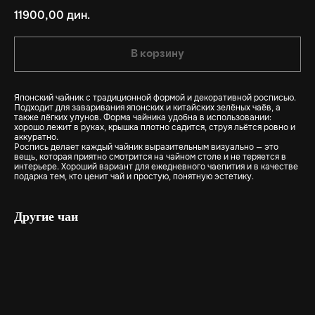
11900,00
дин.
В корзину
Японский чайник с традиционной формой и декоративной росписью.
Подходит для заваривания японских и китайских зелёных чаёв, а
также лёгких улунов. Форма чайника удобна в использовании:
хорошо лежит в руках, крышка плотно садится, струя льётся ровно и
аккуратно.
Роспись делает каждый чайник выразительным визуально — это
вещь, которая приятно смотрится на чайном столе и не теряется в
интерьере. Хороший вариант для ежедневного чаепития и в качестве
подарка тем, кто ценит чай и простую, понятную эстетику.
Другие чаи