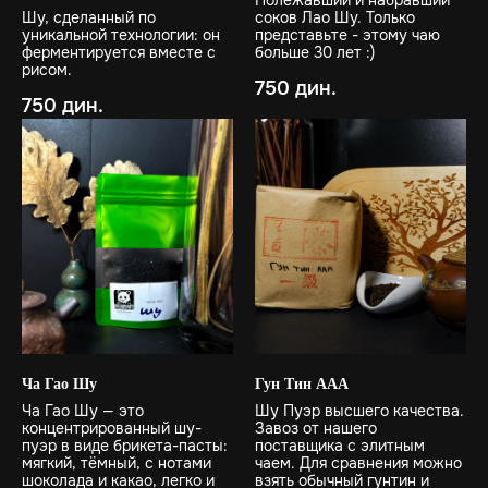
Полежавший и набравший
Шу, сделанный по
соков Лао Шу. Только
уникальной технологии: он
представьте - этому чаю
ферментируется вместе с
больше 30 лет :)
рисом.
750
дин.
750
дин.
Ча Гао Шу
Гун Тин ААА
Ча Гао Шу — это
Шу Пуэр высшего качества.
концентрированный шу-
Завоз от нашего
пуэр в виде брикета-пасты:
поставщика с элитным
мягкий, тёмный, с нотами
чаем. Для сравнения можно
шоколада и какао, легко и
взять обычный гунтин и