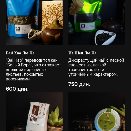
Бай Хао Лю Ча
Ие Шен Лю Ча
"Bai Hao" переводится как
Дикорастущий чай с лесной
"Белый Ворс", что отражает
свежестью, лёгкой
внешний вид чайных
травянистостью и
листьев, покрытых
утончённым характером.
ворсинками
750
дин.
600
дин.