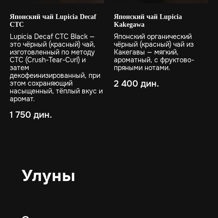
Японский чай Lupicia Decaf
Японский чай Lupicia
CTC
Kakegawa
Lupicia Decaf CTC Black —
Японский органический
это чёрный (красный) чай,
чёрный (красный) чай из
изготовленный по методу
Какегавы — мягкий,
CTC (Crush-Tear-Curl) и
ароматный, с фруктово-
затем
пряными нотами.
декофеинизированный, при
2 400
дин.
этом сохраняющий
насыщенный, тёплый вкус и
аромат.
1 750
дин.
Улуны