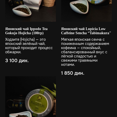
Японский чай Ippodo Tea
Японский чай Lupicia Low
Gokujo Hojicha (100гр)
Caffeine Sencha “Tabimakura"
Ходзитя (Hōjicha) — это
Мягкая японская сенча с
японский зелёный чай,
пониженным содержанием
который проходит процесс
кофеина — спокойный,
обжарки.
сбалансированный вкус с
лёгкой сладостью и
3 100
дин.
свежими травяными
нотами.
1 850
дин.