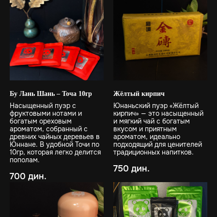
Бу Лань Шань – Точа 10гр
Жёлтый кирпич
Насыщенный пуэр с
Юнаньский пуэр «Жёлтый
фруктовыми нотами и
кирпич» — это насыщенный
богатым ореховым
и мягкий чай с богатым
ароматом, собранный с
вкусом и приятным
древних чайных деревьев в
ароматом, идеально
Юннане. В удобной Точи по
подходящий для ценителей
10гр, которая легко делится
традиционных напитков.
пополам.
750
дин.
700
дин.