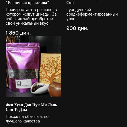
"Восточная красавица"
Сян
Произрастает в регионе, в
Гуандунский
котором живут цикады. За
среднеферментированный
счёт них чай приобретает
улун.
свой уникальный вкус.
900
дин.
1 850
дин.
Фен Хуан Дан Цун Ми Лань
Сян Те Дзы
Похож на обычный, но
лучшего качества