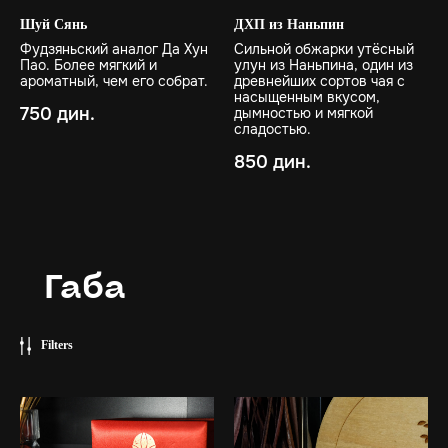
Шуй Сянь
ДХП из Наньпин
Фудзяньский аналог Да Хун
Сильной обжарки утёсный
Пао. Более мягкий и
улун из Наньпина, один из
ароматный, чем его собрат.
древнейших сортов чая с
насыщенным вкусом,
750
дин.
дымностью и мягкой
сладостью.
850
дин.
Габа
Filters