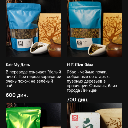
Бай Му Дань
И Е Шен Ябао
В переводе означает "белый
Ябао - чайные почки,
пион". При перезаваривании
собранные со старых,
очень похож на зелёный
пуэрных деревьев в
чай.
провинции Юньнань, близ
города Линьцан.
600
дин.
700
дин.