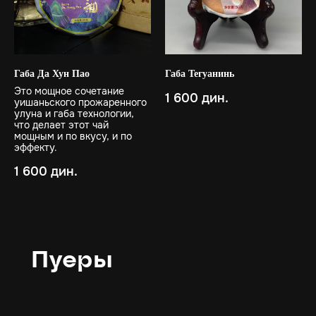
Габа Да Хун Пао
Габа Тегуанинь
Это мощное сочетание
1 600
дин.
уишаньского прожаренного
улуна и габа технологии,
что делает этот чай
мощным и по вкусу, и по
эффекту.
1 600
дин.
Пуеры