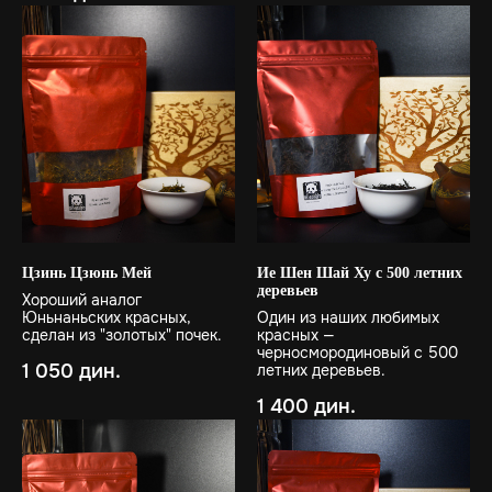
Цзинь Цзюнь Мей
Ие Шен Шай Ху с 500 летних
деревьев
Хороший аналог
Юньнаньских красных,
Один из наших любимых
сделан из "золотых" почек.
красных —
черносмородиновый с 500
1 050
дин.
летних деревьев.
1 400
дин.