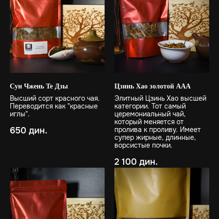
Сун Чжень Те Дзы
Цзинь Хао золотой ААА
Высший сорт красного чая.
Элитный Цзинь Хао высшей
Переводится как "красные
категории. Тот самый
иглы".
церемониальный чай,
который меняется от
650
дин.
пролива к проливу. Имеет
супер жирные, длинные,
ворсистые почки.
2 100
дин.