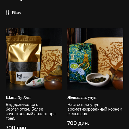
Filters
Шань Ху Хон
Женьшень улун
Выдерживался с
Настоящий улун,
бергамотом. Более
ароматизированный корнем
качественный аналог эрл
женьшеня.
грея.
700
дин.
700
дин.