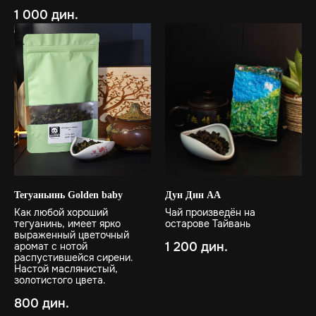
1 000
дин.
Тегуаньинь Golden baby
Дун Дин АА
Как любой хороший
Чай произведён на
тегуанинь, имеет ярко
остарове Тайвань
выраженный цветочный
1 200
дин.
аромат с нотой
распустившейся сирени.
Настой маслянистый,
золотистого цвета.
800
дин.