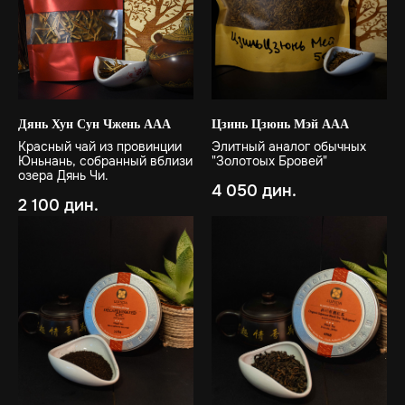
Дянь Хун Сун Чжень ААА
Цзинь Цзюнь Мэй ААА
Красный чай из провинции
Элитный аналог обычных
Юньнань, собранный вблизи
"Золотоых Бровей"
озера Дянь Чи.
4 050
дин.
2 100
дин.