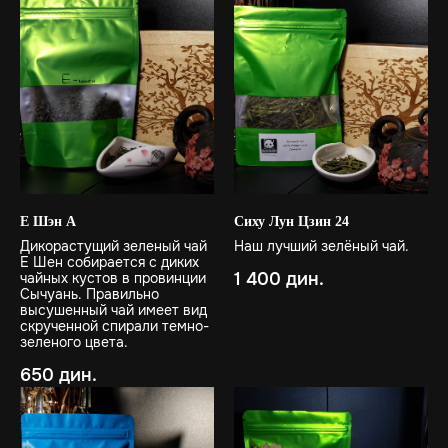
Е Шэн А
Сиху Лун Цзин 24
Дикорастущий зеленый чай
Наш лучший зелёный чай.
Е Шен собирается с диких
1 400
дин.
чайных кустов в провинции
Сычуань. Правильно
высушенный чай имеет вид
скрученной спирали темно-
зеленого цвета.
650
дин.