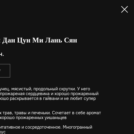
 Дан Цун Ми Лань Сян
н.
у
нец, мясистый, продольный скрутки. У него
 прожареная сердцевина и хорошо прожаренный
рошо раскрывается в гайвани и не любит супер
 трав, травы и печеньки. Сочетает в себе аромат
и хорошо прожаренных уишаньцев
итативное и сосредоточенное. Многогранный
кус