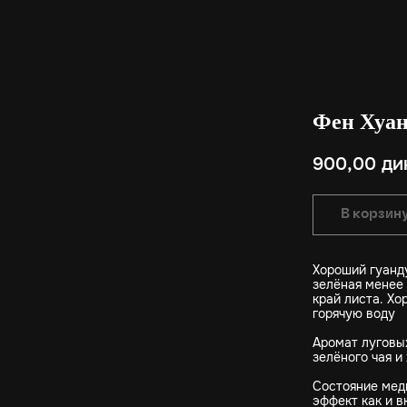
Фен Хуан
900,00
ди
В корзин
Хороший гуанду
зелёная менее
край листа. Хо
горячую воду
Аромат луговых
зелёного чая 
Состояние мед
эффект как и в